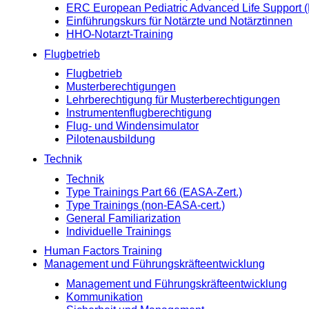
ERC European Pediatric Advanced Life Support
Einführungskurs für Notärzte und Notärztinnen
HHO-Notarzt-Training
Flugbetrieb
Flugbetrieb
Musterberechtigungen
Lehrberechtigung für Musterberechtigungen
Instrumentenflugberechtigung
Flug- und Windensimulator
Pilotenausbildung
Technik
Technik
Type Trainings Part 66 (EASA-Zert.)
Type Trainings (non-EASA-cert.)
General Familiarization
Individuelle Trainings
Human Factors Training
Management und Führungskräfteentwicklung
Management und Führungskräfteentwicklung
Kommunikation