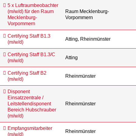
5 x Luftraumbeobachter
(m/w/d) für den Raum
Raum Mecklenburg-
Mecklenburg-
Vorpommern
Vorpommern
Certifying Staff B1.3
Atting, Rheinmünster
(m/w/d)
Certifying Staff B1.3/C
Atting
(m/w/d)
Certifying Staff B2
Rheinmünster
(m/w/d)
Disponent
Einsatzzentrale /
Leitstellendisponent
Rheinmünster
Bereich Hubschrauber
(m/w/d)
Empfangsmitarbeiter
Rheinmünster
(m/w/d)