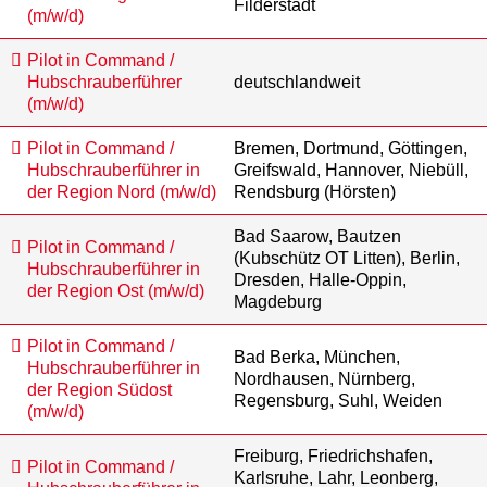
Filderstadt
(m/w/d)
Pilot in Command /
Hubschrauberführer
deutschlandweit
(m/w/d)
Pilot in Command /
Bremen, Dortmund, Göttingen,
Hubschrauberführer in
Greifswald, Hannover, Niebüll,
der Region Nord (m/w/d)
Rendsburg (Hörsten)
Bad Saarow, Bautzen
Pilot in Command /
(Kubschütz OT Litten), Berlin,
Hubschrauberführer in
Dresden, Halle-Oppin,
der Region Ost (m/w/d)
Magdeburg
Pilot in Command /
Bad Berka, München,
Hubschrauberführer in
Nordhausen, Nürnberg,
der Region Südost
Regensburg, Suhl, Weiden
(m/w/d)
Freiburg, Friedrichshafen,
Pilot in Command /
Karlsruhe, Lahr, Leonberg,