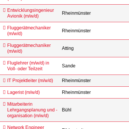
Entwicklungsingenieur
Rheinmünster
Avionik (m/w/d)
Fluggerätmechaniker
Rheinmünster
(m/w/d)
Fluggerätmechaniker
Atting
(m/w/d)
Fluglehrer (m/w/d) in
Sande
Voll- oder Teilzeit
IT Projektleiter (m/w/d)
Rheinmünster
Lagerist (m/w/d)
Rheinmünster
Mitarbeiterin
Lehrgangsplanung und -
Bühl
organisation (m/w/d)
Network Engineer